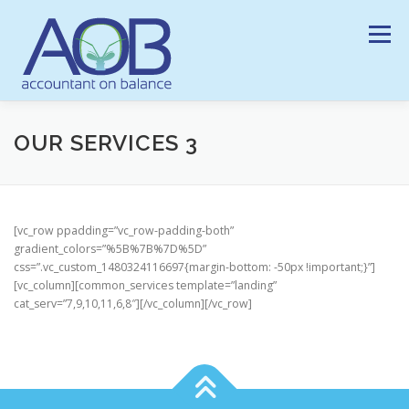
Ga
naar
Menu
de
inhoud
HOME
ONZE DIENSTEN
HISTORIEK
VISIE
OUR SERVICES 3
NIEUWS
LINKS
CONTACT
[vc_row ppadding=”vc_row-padding-both”
gradient_colors=”%5B%7B%7D%5D”
css=”.vc_custom_1480324116697{margin-bottom: -50px !important;}”]
[vc_column][common_services template=”landing”
cat_serv=”7,9,10,11,6,8″][/vc_column][/vc_row]