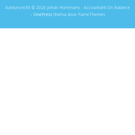
Auteursrecht © 2026 Johan Horemans - Accountant On Balance
–
OnePress
thema door FameThemes